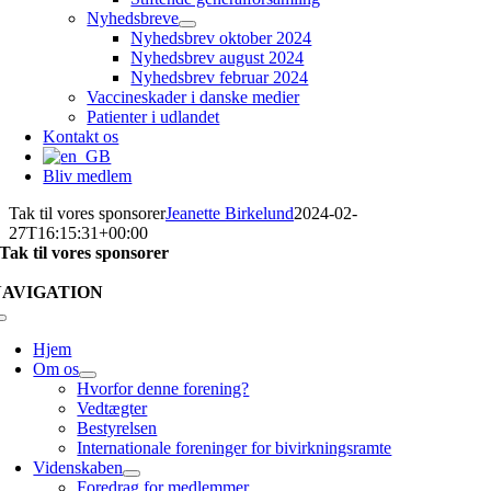
Nyhedsbreve
Nyhedsbrev oktober 2024
Nyhedsbrev august 2024
Nyhedsbrev februar 2024
Vaccineskader i danske medier
Patienter i udlandet
Kontakt os
Bliv medlem
Tak til vores sponsorer
Jeanette Birkelund
2024-02-
27T16:15:31+00:00
Tak til vores sponsorer
NAVIGATION
Skift
navigation
Hjem
Om os
Hvorfor denne forening?
Vedtægter
Bestyrelsen
Internationale foreninger for bivirkningsramte
Videnskaben
Foredrag for medlemmer