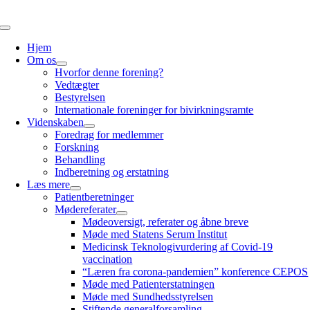
Spring
til
Skift
indhold
navigation
Hjem
Om os
Hvorfor denne forening?
Vedtægter
Bestyrelsen
Internationale foreninger for bivirkningsramte
Videnskaben
Foredrag for medlemmer
Forskning
Behandling
Indberetning og erstatning
Læs mere
Patientberetninger
Mødereferater
Mødeoversigt, referater og åbne breve
Møde med Statens Serum Institut
Medicinsk Teknologivurdering af Covid-19
vaccination
“Læren fra corona-pandemien” konference CEPOS
Møde med Patienterstatningen
Møde med Sundhedsstyrelsen
Stiftende generalforsamling