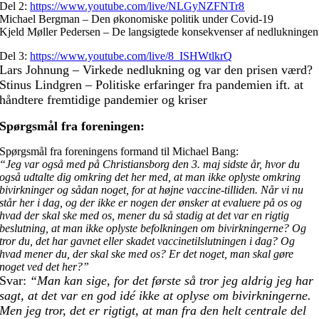
Del 2:
https://www.youtube.com/live/NLGyNZFNTr8
Michael Bergman – Den økonomiske politik under Covid-19
Kjeld Møller Pedersen – De langsigtede konsekvenser af nedlukningen
Del 3:
https://www.youtube.com/live/8_ISHWtlkrQ
Lars Johnung – Virkede nedlukning og var den prisen værd?
Stinus Lindgren – Politiske erfaringer fra pandemien ift. at
håndtere fremtidige pandemier og kriser
Spørgsmål fra foreningen:
Spørgsmål fra foreningens formand til Michael Bang:
“Jeg var også med på Christiansborg den 3. maj sidste år, hvor du
også udtalte dig omkring det her med, at man ikke oplyste omkring
bivirkninger og sådan noget, for at højne vaccine-tilliden. Når vi nu
står her i dag, og der ikke er nogen der ønsker at evaluere på os og
hvad der skal ske med os, mener du så stadig at det var en rigtig
beslutning, at man ikke oplyste befolkningen om bivirkningerne? Og
tror du, det har gavnet eller skadet vaccinetilslutningen i dag? Og
hvad mener du, der skal ske med os? Er det noget, man skal gøre
noget ved det her?”
Svar:
“
Man kan sige, for det første så tror jeg aldrig jeg har
sagt, at det var en god idé ikke at oplyse om bivirkningerne.
Men jeg tror, det er rigtigt, at man fra den helt centrale del