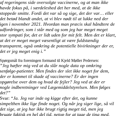
af regeringens side oversolgte vaccinerne, og at man ikke
havde fokus på, i særdeleshed det her med, at de ikke
stoppede smitte. Fordi det var så og sige, det der var… eller
det betød blandt andet, at vi blev nødt til at lukke ned der
igen i november 2021. Hvordan man præcis skal håndtere de
udfordringer, som i står med og som jeg har meget meget
stor sympati for, det er lidt uden for mit felt. Men det er klart
at det er meget meget væsentligt at være fuldstændig
transparent, også omkring de potentielle bivirkninger der er,
det er jeg meget enig i.”
Spørgsmål fra foreningen formand til Kjeld Møller Pedersen:
”Jeg hæfter mig ved at du slår nogle data op omkring
senfølge-patienter. Men findes der slet ikke noget for dem,
der er kommet til skade af vaccinerne? Er der ingen
opgørelse over dem og hvad de fejler? Jeg ved at der er
nogle indberetninger ved Lægemiddelstyrelsen. Men følges
det?”
Svar
:
“Ja. Jeg var inde og kigge efter det, og kunne
simpelthen ikke lige finde noget. Og når jeg siger lige, så vil
det sige, at jeg har ikke brugt rigtig meget tid, men jeg
brugte faktisk en hel del tid, netop for at tage de ting med.