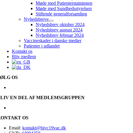
Møde med Patienterstatningen
Møde med Sundhedsstyrelsen
Stiftende generalforsamling
Nyhedsbreve
Nyhedsbrev oktober 2024
Nyhedsbrev august 2024
Nyhedsbrev februar 2024
Vaccineskader i danske medier
Patienter i udlandet
Kontakt os
Bliv medlem
FØLG OS
BLIV EN DEL AF MEDLEMSGRUPPEN
KONTAKT OS
Email:
kontakt@bivc19vac.dk