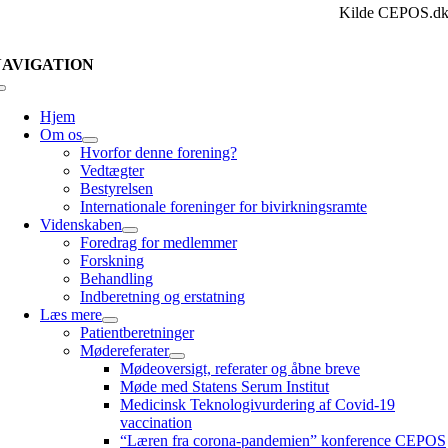
Kilde CEPOS.d
NAVIGATION
Skift
navigation
Hjem
Om os
Hvorfor denne forening?
Vedtægter
Bestyrelsen
Internationale foreninger for bivirkningsramte
Videnskaben
Foredrag for medlemmer
Forskning
Behandling
Indberetning og erstatning
Læs mere
Patientberetninger
Mødereferater
Mødeoversigt, referater og åbne breve
Møde med Statens Serum Institut
Medicinsk Teknologivurdering af Covid-19
vaccination
“Læren fra corona-pandemien” konference CEPOS