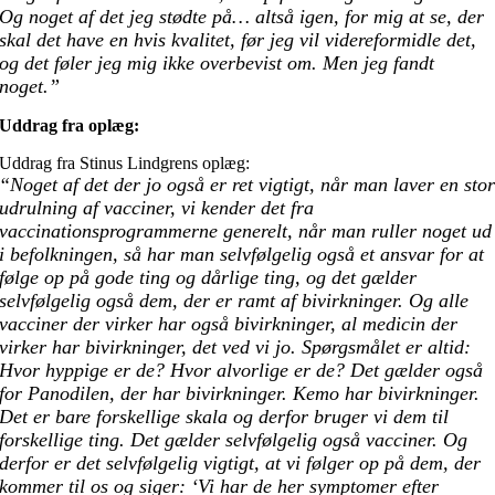
Og noget af det jeg stødte på… altså igen, for mig at se, der
skal det have en hvis kvalitet, før jeg vil videreformidle det,
og det føler jeg mig ikke overbevist om. Men jeg fandt
noget.”
Uddrag fra oplæg:
Uddrag fra Stinus Lindgrens oplæg:
“Noget af det der jo også er ret vigtigt, når man laver en sto
udrulning af vacciner, vi kender det fra
vaccinationsprogrammerne generelt, når man ruller noget ud
i befolkningen, så har man selvfølgelig også et ansvar for at
følge op på gode ting og dårlige ting, og det gælder
selvfølgelig også dem, der er ramt af bivirkninger. Og alle
vacciner der virker har også bivirkninger, al medicin der
virker har bivirkninger, det ved vi jo. Spørgsmålet er altid:
Hvor hyppige er de? Hvor alvorlige er de? Det gælder også
for Panodilen, der har bivirkninger. Kemo har bivirkninger.
Det er bare forskellige skala og derfor bruger vi dem til
forskellige ting. Det gælder selvfølgelig også vacciner. Og
derfor er det selvfølgelig vigtigt, at vi følger op på dem, der
kommer til os og siger: ‘Vi har de her symptomer efter