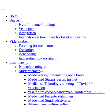
Spring
til
Skift
indhold
navigation
Hjem
Om os
Hvorfor denne forening?
Vedtægter
Bestyrelsen
Internationale foreninger for bivirkningsramte
Videnskaben
Foredrag for medlemmer
Forskning
Behandling
Indberetning og erstatning
Læs mere
Patientberetninger
Mødereferater
Mødeoversigt, referater og åbne breve
Møde med Statens Serum Institut
Medicinsk Teknologivurdering af Covid-19
vaccination
“Læren fra corona-pandemien” konference CEPOS
Møde med Patienterstatningen
Møde med Sundhedsstyrelsen
Stiftende generalforsamling