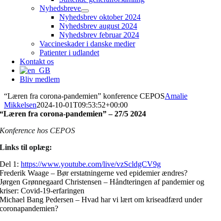
Nyhedsbreve
Nyhedsbrev oktober 2024
Nyhedsbrev august 2024
Nyhedsbrev februar 2024
Vaccineskader i danske medier
Patienter i udlandet
Kontakt os
Bliv medlem
“Læren fra corona-pandemien” konference CEPOS
Amalie
Mikkelsen
2024-10-01T09:53:52+00:00
“Læren fra corona-pandemien” – 27/5 2024
Konference hos CEPOS
Links til oplæg:
Del 1:
https://www.youtube.com/live/vzScldgCV9g
Frederik Waage – Bør erstatningerne ved epidemier ændres?
Jørgen Grønnegaard Christensen – Håndteringen af pandemier og
kriser: Covid-19-erfaringen
Michael Bang Pedersen – Hvad har vi lært om kriseadfærd under
coronapandemien?