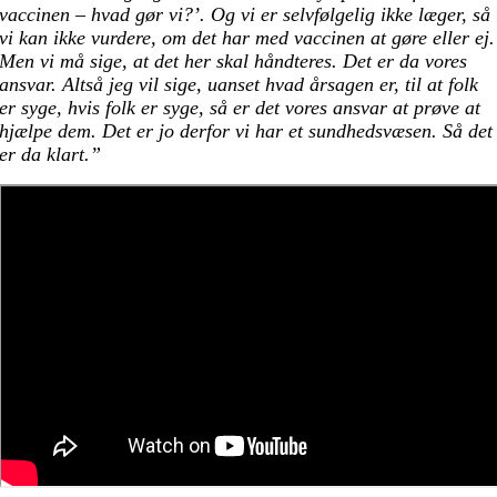
vaccinen – hvad gør vi?’. Og vi er selvfølgelig ikke læger, så
vi kan ikke vurdere, om det har med vaccinen at gøre eller ej.
Men vi må sige, at det her skal håndteres. Det er da vores
ansvar. Altså jeg vil sige, uanset hvad årsagen er, til at folk
er syge, hvis folk er syge, så er det vores ansvar at prøve at
hjælpe dem. Det er jo derfor vi har et sundhedsvæsen. Så det
er da klart.”