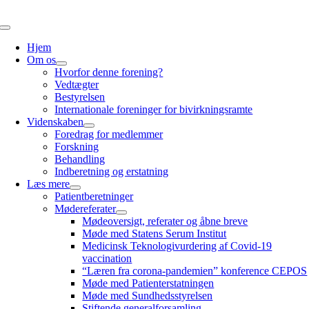
Spring
til
Skift
indhold
navigation
Hjem
Om os
Hvorfor denne forening?
Vedtægter
Bestyrelsen
Internationale foreninger for bivirkningsramte
Videnskaben
Foredrag for medlemmer
Forskning
Behandling
Indberetning og erstatning
Læs mere
Patientberetninger
Mødereferater
Mødeoversigt, referater og åbne breve
Møde med Statens Serum Institut
Medicinsk Teknologivurdering af Covid-19
vaccination
“Læren fra corona-pandemien” konference CEPOS
Møde med Patienterstatningen
Møde med Sundhedsstyrelsen
Stiftende generalforsamling