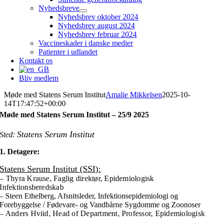
Nyhedsbreve
Nyhedsbrev oktober 2024
Nyhedsbrev august 2024
Nyhedsbrev februar 2024
Vaccineskader i danske medier
Patienter i udlandet
Kontakt os
Bliv medlem
Møde med Statens Serum Institut
Amalie Mikkelsen
2025-10-
14T17:47:52+00:00
Møde med Statens Serum Institut – 25/9 2025
Statens Serum Institut
Sted:
1. Detagere:
Statens Serum Institut (SSI):
– Thyra Krause, Faglig direktør, Epidemiologisk
Infektionsberedskab
– Steen Ethelberg, Afsnitsleder, Infektionsepidemiologi og
Forebyggelse / Fødevare- og Vandbårne Sygdomme og Zoonoser
– Anders Hviid, Head of Department, Professor, Epidemiologisk