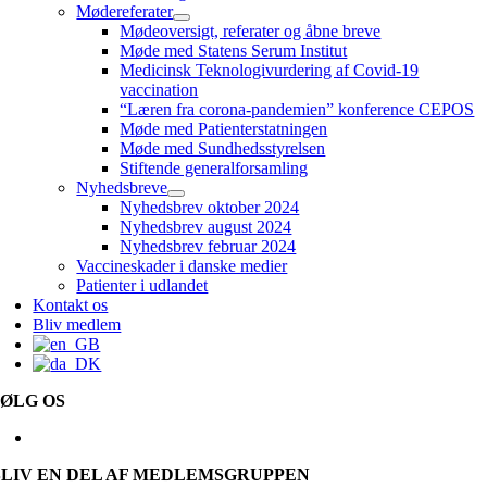
Mødereferater
Mødeoversigt, referater og åbne breve
Møde med Statens Serum Institut
Medicinsk Teknologivurdering af Covid-19
vaccination
“Læren fra corona-pandemien” konference CEPOS
Møde med Patienterstatningen
Møde med Sundhedsstyrelsen
Stiftende generalforsamling
Nyhedsbreve
Nyhedsbrev oktober 2024
Nyhedsbrev august 2024
Nyhedsbrev februar 2024
Vaccineskader i danske medier
Patienter i udlandet
Kontakt os
Bliv medlem
FØLG OS
BLIV EN DEL AF MEDLEMSGRUPPEN