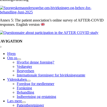
Annex 5: The patient association’s online survey of AFTER-COVID
responses. English version
NAVIGATION
Skift
navigation
Hjem
Om os
Hvorfor denne forening?
Vedtægter
Bestyrelsen
Internationale foreninger for bivirkningsramte
Videnskaben
Foredrag for medlemmer
Forskning
Behandling
Indberetning og erstatning
Læs mere
Patientberetninger