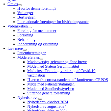
Om os
Hvorfor denne forening?
Vedtægter
Bestyrelsen
Internationale foreninger for bivirkningsramte
Videnskaben
Foredrag for medlemmer
Forskning
Behandling
Indberetning og erstatning
Læs mere
Patientberetninger
Mødereferater
Mødeoversigt, referater og åbne breve
Møde med Statens Serum Institut
Medicinsk Teknologivurdering af Covid-19
vaccination
“Læren fra corona-pandemien” konference CEPOS
Møde med Patienterstatningen
Møde med Sundhedsstyrelsen
Stiftende generalforsamling
Nyhedsbreve
Nyhedsbrev oktober 2024
Nyhedsbrev august 2024
Nyhedsbrev februar 2024