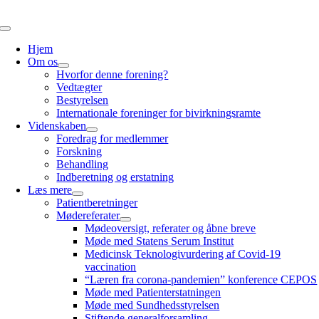
Spring
til
Skift
indhold
navigation
Hjem
Om os
Hvorfor denne forening?
Vedtægter
Bestyrelsen
Internationale foreninger for bivirkningsramte
Videnskaben
Foredrag for medlemmer
Forskning
Behandling
Indberetning og erstatning
Læs mere
Patientberetninger
Mødereferater
Mødeoversigt, referater og åbne breve
Møde med Statens Serum Institut
Medicinsk Teknologivurdering af Covid-19
vaccination
“Læren fra corona-pandemien” konference CEPOS
Møde med Patienterstatningen
Møde med Sundhedsstyrelsen
Stiftende generalforsamling