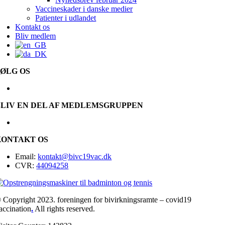
Vaccineskader i danske medier
Patienter i udlandet
Kontakt os
Bliv medlem
FØLG OS
BLIV EN DEL AF MEDLEMSGRUPPEN
KONTAKT OS
Email:
kontakt@bivc19vac.dk
CVR:
44094258
 Copyright 2023. foreningen for bivirkningsramte – covid19
accination
.
All rights reserved.