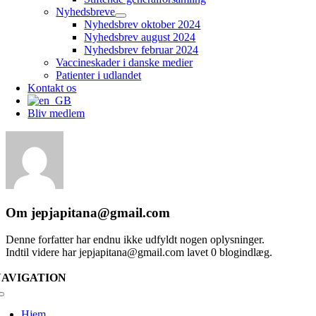
Nyhedsbreve
Nyhedsbrev oktober 2024
Nyhedsbrev august 2024
Nyhedsbrev februar 2024
Vaccineskader i danske medier
Patienter i udlandet
Kontakt os
Bliv medlem
Om
jepjapitana@gmail.com
Denne forfatter har endnu ikke udfyldt nogen oplysninger.
Indtil videre har jepjapitana@gmail.com lavet 0 blogindlæg.
NAVIGATION
Skift
navigation
Hjem